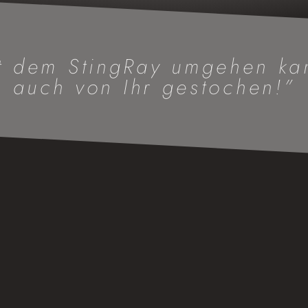
 dem StingRay umgehen kan
auch von Ihr gestochen!”