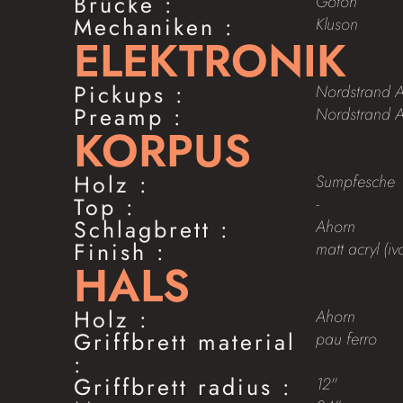
Brücke :
Gotoh
Mechaniken :
Kluson
ELEKTRONIK
Pickups :
Nordstrand 
Preamp :
Nordstrand A
KORPUS
Holz :
Sumpfesche
Top :
-
Schlagbrett :
Ahorn
Finish :
matt acryl (iv
HALS
Holz :
Ahorn
Griffbrett material
pau ferro
:
Griffbrett radius :
12"