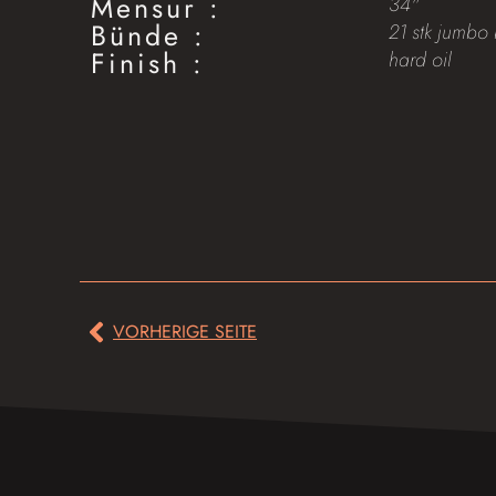
Mensur :
34"
Bünde :
21 stk jumbo 
Finish :
hard oil
VORHERIGE SEITE