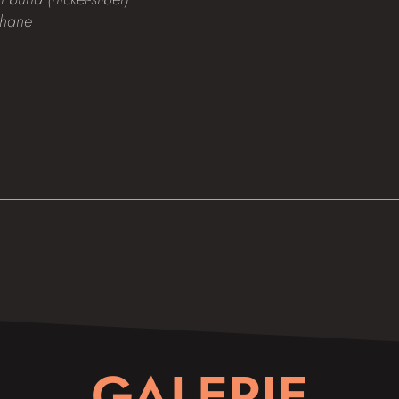
thane
GALERIE