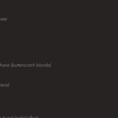
ster
thane (butterscotch blonde)
iece)
 bund (nickel-silber)