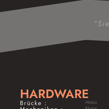
“Si
HARDWARE
Brücke :
Hosco
Mechaniken :
Kluson