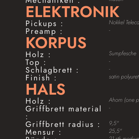
ELEKTRONIK
Pickups :
Nokkel Teleca
Preamp :
-
KORPUS
Holz :
Sumpfesche
Top :
-
Schlagbrett :
-
Finish :
satin polyure
HALS
Holz :
Ahorn (one p
Griffbrett material
-
:
Griffbrett radius :
9,5"
Mensur :
25,5"
21 stk medium