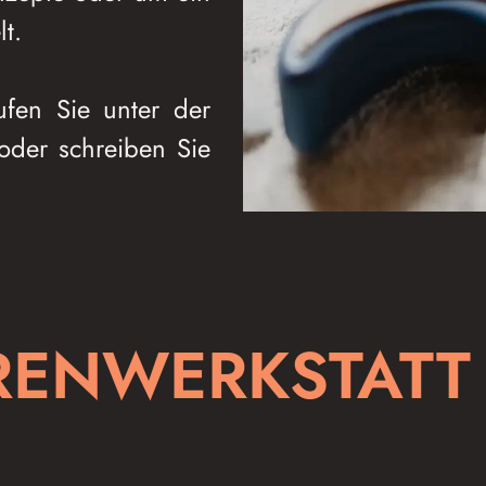
lt.
ufen Sie unter der
der schreiben Sie
RENWERKSTATT