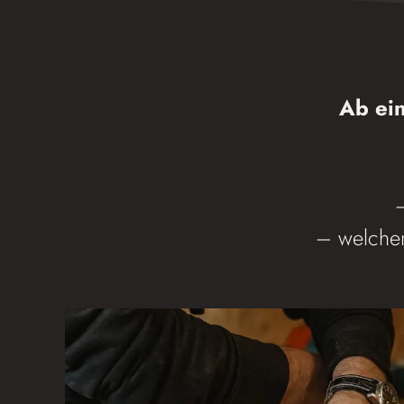
Ab ein
– welchen