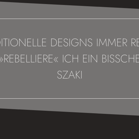
ITIONELLE DESIGNS IMMER RE
»REBELLIERE« ICH EIN BISS
SZAKI