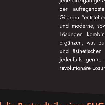
Jede einzigartige G
der aufregendst
Gitarren “entstehe
und moderne, sowi
Lösungen kombin
ergänzen, was zu 
und ästhetischen 
jedenfalls gerne
revolutionäre Lösu