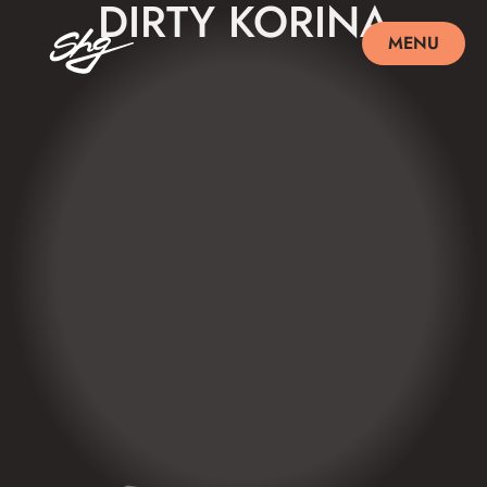
DIRTY KORINA
MENU
SCHLIEßEN