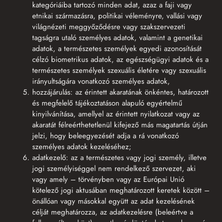
kategóriáiba tartozó minden adat, azaz a faji vagy
etnikai származásra, politikai véleményre, vallási vagy
világnézeti meggyőződésre vagy szakszervezeti
tagságra utaló személyes adatok, valamint a genetikai
adatok, a természetes személyek egyedi azonosítását
célzó biometrikus adatok, az egészségügyi adatok és a
természetes személyek szexuális életére vagy szexuális
irányultságára vonatkozó személyes adatok,
hozzájárulás: az érintett akaratának önkéntes, határozott
és megfelelő tájékoztatáson alapuló egyértelmű
kinyilvánítása, amellyel az érintett nyilatkozat vagy az
akaratát félreérthetetlenül kifejező más magatartás útján
jelzi, hogy beleegyezését adja a rá vonatkozó
személyes adatok kezeléséhez;
adatkezelő: az a természetes vagy jogi személy, illetve
jogi személyiséggel nem rendelkező szervezet, aki
vagy amely – törvényben vagy az Európai Unió
kötelező jogi aktusában meghatározott keretek között –
önállóan vagy másokkal együtt az adat kezelésének
célját meghatározza, az adatkezelésre (beleértve a