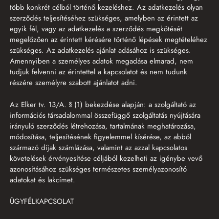
több konkrét célból történő kezeléshez. Az adatkezelés olyan
szerződés teljesítéséhez szükséges, amelyben az érintett az
egyik fél, vagy az adatkezelés a szerződés megkötését
megelőzően az érintett kérésére történő lépések megtételéhez
szükséges. Az adatkezelés ajánlat adásához is szükséges.
Amennyiben a személyes adatok megadása elmarad, nem
tudjuk felvenni az érintettel a kapcsolatot és nem tudunk
részére személyre szabott ajánlatot adni.
Az Elker tv. 13/A. § (1) bekezdése alapján: a szolgáltató az
információs társadalommal összefüggő szolgáltatás nyújtására
irányuló szerződés létrehozása, tartalmának meghatározása,
módosítása, teljesítésének figyelemmel kísérése, az abból
származó díjak számlázása, valamint az azzal kapcsolatos
követelések érvényesítése céljából kezelheti az igénybe vevő
azonosításához szükséges természetes személyazonosító
adatokat és lakcímet.
ÜGYFÉLKAPCSOLAT