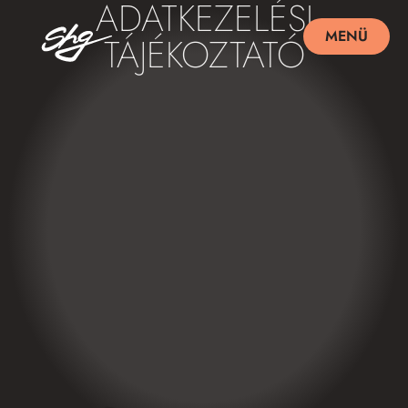
ADATKEZELÉSI
MENÜ
TÁJÉKOZTATÓ
BEZÁR