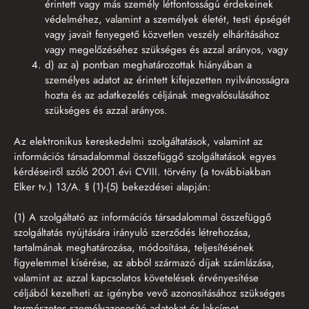
érintett vagy más személy létfontosságú érdekeinek
védelméhez, valamint a személyek életét, testi épségét
vagy javait fenyegető közvetlen veszély elhárításához
vagy megelőzéséhez szükséges és azzal arányos, vagy
d) az a) pontban meghatározottak hiányában a
személyes adatot az érintett kifejezetten nyilvánosságra
hozta és az adatkezelés céljának megvalósulásához
szükséges és azzal arányos.
Az elektronikus kereskedelmi szolgáltatások, valamint az
információs társadalommal összefüggő szolgáltatások egyes
kérdéseiről szóló 2001.évi CVIII. törvény (a továbbiakban
Elker tv.) 13/A. § (1)-(5) bekezdései alapján:
(1) A szolgáltató az információs társadalommal összefüggő
szolgáltatás nyújtására irányuló szerződés létrehozása,
tartalmának meghatározása, módosítása, teljesítésének
figyelemmel kísérése, az abból származó díjak számlázása,
valamint az azzal kapcsolatos követelések érvényesítése
céljából kezelheti az igénybe vevő azonosításához szükséges
természetes személyazonosító adatokat és lakcímet.