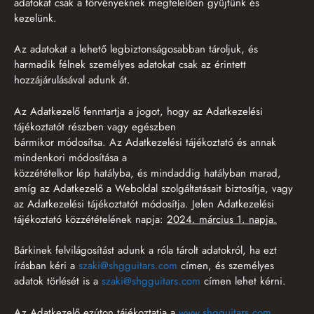
adatokat csak a törvényeknek megfelelően gyűjtünk és
kezelünk.
Az adatokat a lehető legbiztonságosabban tároljuk, és
harmadik félnek személyes adatokat csak az érintett
hozzájárulásával adunk át.
Az Adatkezelő fenntartja a jogot, hogy az Adatkezelési
tájékoztatót részben vagy egészben
bármikor módosítsa. Az Adatkezelési tájékoztató és annak
mindenkori módosítása a
közzétételkor lép hatályba, és mindaddig hatályban marad,
amíg az Adatkezelő a Weboldal szolgáltatásait biztosítja, vagy
az Adatkezelési tájékoztatót módosítja. Jelen Adatkezelési
tájékoztató közzétételének napja:
2024. március 1. napja.
Bárkinek felvilágosítást adunk a róla tárolt adatokról, ha ezt
írásban kéri a
szaki@shgguitars.com
címen, és személyes
adatok törlését is a
szaki@shgguitars.com
címen lehet kérni.
Az Adatkezelő ezúton tájékoztatja a
www.
shgguitars.com