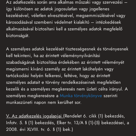
Az adatkezelés során arra alkalmas műszaki vagy szervezési –
így különösen az adatok jogosulatlan vagy jogellenes
kezelésével, véletlen elvesztésével, megsemmisülésével vagy
károsodásával szembeni védelmet kialakító – intézkedések
alkalmazásával biztosítani kell a személyes adatok megfelelő
biztonságát.
A személyes adatok kezelését tisztességesnek és törvényesnek
kell tekinteni, ha az érintett véleménynyilvánítási
szabadságának biztosítása érdekében az érintett véleményét
megismerni kívánó személy az érintett lakóhelyén vagy
tartózkodási helyén felkeresi, feltéve, hogy az érintett
személyes adatait e törvény rendelkezéseinek megfelelően
kezelik és a személyes megkeresés nem üzleti célra irányul. A
személyes megkeresésre a
Munka törvénykönyve
szerinti
munkaszüneti napon nem kerülhet sor.
V. Az adatkezelés jogalapjai
(Rendelet 6. cikk (1) bekezdés,
Infotv. 5. § (1) bekezdés, Elker tv. 13/A § (1)-(5) bekezdései, a
2008. évi XLVIII. tv. 6. § (1) bek.)