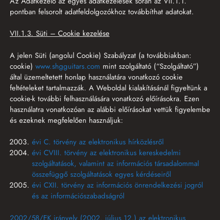
Az Adatkezelő az egyes adatkezelések során az VII.1.1.
pontban felsorolt adatfeldolgozókhoz továbbíthat adatokat.
VII.1.3. Süti – Cookie kezelése
A jelen Süti (angolul Cookie) Szabályzat (a továbbiakban:
cookie)
www.shgguitars.com
mint szolgáltató (“Szolgáltató”)
által üzemeltetett honlap használatára vonatkozó cookie
feltételeket tartalmazzák. A Weboldal kialakításánál figyeltünk a
cookie-k további felhasználására vonatkozó előírásokra. Ezen
használatra vonatkozóan az alábbi előírásokat vettük figyelembe
és ezeknek megfelelően használjuk:
évi C. törvény az elektronikus hírközlésről
évi CVIII. törvény az elektronikus kereskedelmi
szolgáltatások, valamint az információs társadalommal
összefüggő szolgáltatások egyes kérdéseiről
évi CXII. törvény az információs önrendelkezési jogról
és az információszabadságról
2002/58/EK irányelv (2002. július 12.) az elektronikus