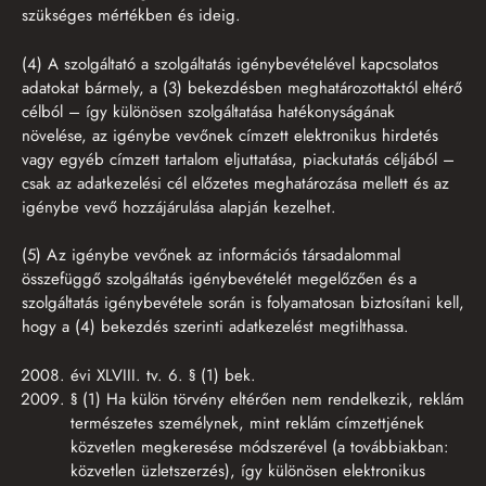
szükséges mértékben és ideig.
(4) A szolgáltató a szolgáltatás igénybevételével kapcsolatos
adatokat bármely, a (3) bekezdésben meghatározottaktól eltérő
célból – így különösen szolgáltatása hatékonyságának
növelése, az igénybe vevőnek címzett elektronikus hirdetés
vagy egyéb címzett tartalom eljuttatása, piackutatás céljából –
csak az adatkezelési cél előzetes meghatározása mellett és az
igénybe vevő hozzájárulása alapján kezelhet.
(5) Az igénybe vevőnek az információs társadalommal
összefüggő szolgáltatás igénybevételét megelőzően és a
szolgáltatás igénybevétele során is folyamatosan biztosítani kell,
hogy a (4) bekezdés szerinti adatkezelést megtilthassa.
évi XLVIII. tv. 6. § (1) bek.
§ (1) Ha külön törvény eltérően nem rendelkezik, reklám
természetes személynek, mint reklám címzettjének
közvetlen megkeresése módszerével (a továbbiakban:
közvetlen üzletszerzés), így különösen elektronikus