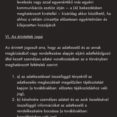
levelezés vagy azzal egyenértékű más egyéni
kommunikációs eszköz útján – a (4) bekezdésben
meghatározott kivétellel – kizárólag akkor közölhető, ha
ahhoz a reklám címzettje előzetesen egyértelműen és
kifejezetten hozzájárult.
VI. Az érintettek jogai
Az érintett jogosult arra, hogy az adatkezelő és az annak
megbízásából vagy rendelkezése alapján eljáró adatfeldolgozó
által kezelt személyes adatai vonatkozásában az e törvényben
meghatározott feltételek szerint
a) az adatkezeléssel összefüggő tényekről az
adatkezelés megkezdését megelőzően tájékoztatást
kapjon (a továbbiakban: előzetes tájékozódáshoz való
jog),
b) kérelmére személyes adatait és az azok kezelésével
összefüggő információkat az adatkezelő a
rendelkezésére bocsássa (a továbbiakban:
hozzáféréshez való jog),