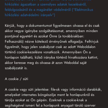
hírközlési ágazatban a személyes adatok kezeléséről,
feldolgozásáról és a magánélet védelméről (“Elektronikus
hírközlési adatvédelmi irányelv”)
Kérjük, hogy a dokumentumot figyelmesen olvassa el és csak
akkor vegye igénybe szolgáltatásomat, amennyiben minden
pontjával egyetért és azokat Önre (a továbbiakban:
Felhasználó) nézve kötelező érvényűnek elfogadja. Felhívjuk
figyelmét, hogy jelen szabályzat csak az adott Weboldalon
történő cookie-kezelésre vonatkozik. Amennyiben Ön a
honlapon található, külső irányba történő hivatkozásra kattint,
akkor keresse meg és olvassa át azon Weboldal saját
szabályzatát is.
A cookie / süti
A cookie vagy süti jelentése: file-ok vagy információ darabkák,
amelyeket internetes böngészője ment le honlapunkról és
tárolja azokat az Ön gépén. Ezeknek a cookie-knak a
segítségével ismeri fel a honlapunk anyagait tároló szerver