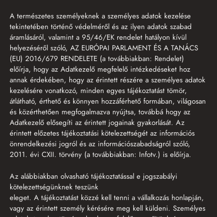
A természetes személyeknek a személyes adatok kezelése
tekintetében történő védelméről és az ilyen adatok szabad
áramlásáról, valamint a 95/46/EK rendelet hatályon kívül
helyezéséről szóló, AZ EURÓPAI PARLAMENT ÉS A TANÁCS
(EU) 2016/679 RENDELETE (a továbbiakban: Rendelet)
előírja, hogy az Adatkezelő megfelelő intézkedéseket hoz
annak érdekében, hogy az érintett részére a személyes adatok
kezelésére vonatkozó, minden egyes tájékoztatást tömör,
átlátható, érthető és könnyen hozzáférhető formában, világosan
és közérthetően megfogalmazva nyújtsa, továbbá hogy az
Adatkezelő elősegíti az érintett jogainak gyakorlását. Az
érintett előzetes tájékoztatási kötelezettségét az információs
önrendelkezési jogról és az információszabadságról szóló,
2011. évi CXII. törvény (a továbbiakban: Infotv.) is előírja.
Az alábbiakban olvasható tájékoztatással e jogszabályi
kötelezettségünknek teszünk
eleget. A tájékoztatást közzé kell tenni a vállalkozás honlapján,
vagy az érintett személy kérésére meg kell küldeni. Személyes