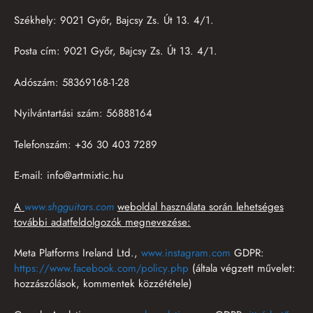
Székhely: 9021 Győr, Bajcsy Zs. Út 13. 4/1.
Posta cím: 9021 Győr, Bajcsy Zs. Út 13. 4/1.
Adószám: 58369168-1-28
Nyilvántartási szám: 56888164
Telefonszám: +36 30 403 7289
E-mail: info@artmixtic.hu
A
www.
shgguitars.com
weboldal használata során lehetséges
további adatfeldolgozók megnevezése:
Meta Platforms Ireland Ltd.,
www.instagram.com
GDPR:
https://www.facebook.com/policy.php
(általa végzett művelet:
hozzászólások, kommentek közzététele)