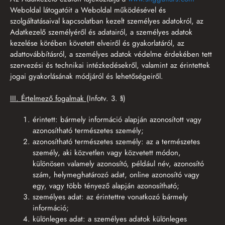
Weboldal látogatóit a Weboldal működésével és
szolgáltatásaival kapcsolatban kezelt személyes adatokról, az
Adatkezelő személyéről és adatairól, a személyes adatok
kezelése körében követett elveiről és gyakorlatáról, az
adattovábbításról, a személyes adatok védelme érdekében tett
szervezési és technikai intézkedésekről, valamint az érintettek
jogai gyakorlásának módjáról és lehetőségeiről.
III. Értelmező fogalmak
(Infotv. 3. §)
érintett: bármely információ alapján azonosított vagy
azonosítható természetes személy;
azonosítható természetes személy: az a természetes
személy, aki közvetlen vagy közvetett módon,
különösen valamely azonosító, például név, azonosító
szám, helymeghatározó adat, online azonosító vagy
egy, vagy több tényező alapján azonosítható;
személyes adat: az érintettre vonatkozó bármely
információ;
különleges adat: a személyes adatok különleges