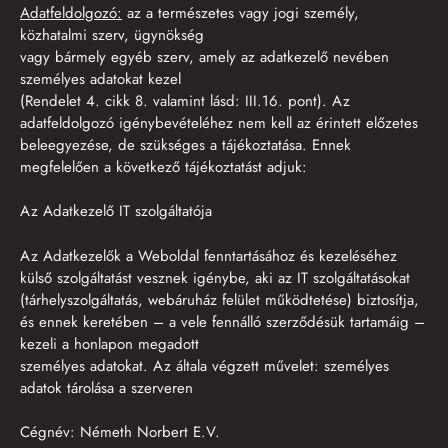
Adatfeldolgozó:
az a természetes vagy jogi személy,
közhatalmi szerv, ügynökség
vagy bármely egyéb szerv, amely az adatkezelő nevében
személyes adatokat kezel
(Rendelet 4. cikk 8. valamint lásd: III.16. pont). Az
adatfeldolgozó igénybevételéhez nem kell az érintett előzetes
beleegyezése, de szükséges a tájékoztatása. Ennek
megfelelően a következő tájékoztatást adjuk:
Az Adatkezelő IT szolgáltatója
Az Adatkezelők a Weboldal fenntartásához és kezeléséhez
külső szolgáltatást vesznek igénybe, aki az IT szolgáltatásokat
(tárhelyszolgáltatás, webáruház felület működtetése) biztosítja,
és ennek keretében – a vele fennálló szerződésük tartamáig –
kezeli a honlapon megadott
személyes adatokat. Az általa végzett művelet: személyes
adatok tárolása a szerveren
Cégnév: Németh Norbert E.V.