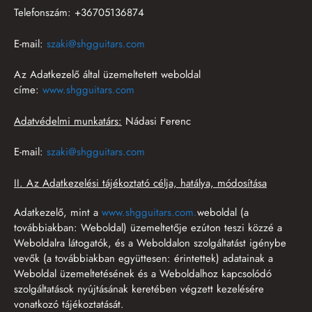
Telefonszám: +36705136874
E-mail:
szaki
@
shgguitars.com
Az Adatkezelő által üzemeltetett weboldal
címe:
www.
shgguitars.com
Adatvédelmi munkatárs:
Nádasi Ferenc
E-mail:
szaki@shgguitars.com
II. Az Adatkezelési tájékoztató célja, hatálya, módosítása
Adatkezelő, mint a
www.
shgguitars.com
.
weboldal (a
továbbiakban: Weboldal) üzemeltetője ezúton teszi közzé a
Weboldalra látogatók, és a Weboldalon szolgáltatást igénybe
vevők (a továbbiakban együttesen: érintettek) adatainak a
Weboldal üzemeltetésének és a Weboldalhoz kapcsolódó
szolgáltatások nyújtásának keretében végzett kezelésére
vonatkozó tájékoztatását.