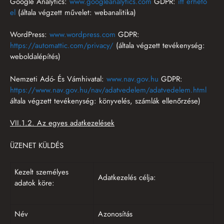
Google Analytics:
www.googleanalytics.com
GDPR:
itt érhető
el
(általa végzett művelet: webanalitika)
WordPress:
www.wordpress.com
GDPR:
https://automattic.com/privacy/
(általa végzett tevékenység:
weboldalépítés)
Nemzeti Adó- És Vámhivatal:
www.nav.gov.hu
GDPR:
https://www.nav.gov.hu/nav/adatvedelem/adatvedelem.html
általa végzett tevékenység: könyvelés, számlák ellenőrzése)
VII.1.2. Az egyes adatkezelések
ÜZENET KÜLDÉS
Kezelt személyes
Adatkezelés célja:
adatok köre:
Név
Azonosítás