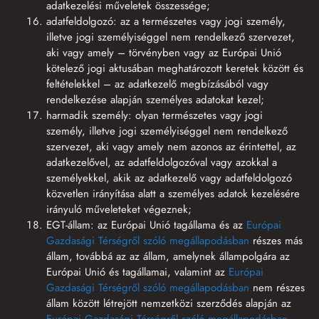
adatkezelési műveletek összessége;
adatfeldolgozó: az a természetes vagy jogi személy,
illetve jogi személyiséggel nem rendelkező szervezet,
aki vagy amely – törvényben vagy az Európai Unió
kötelező jogi aktusában meghatározott keretek között és
feltételekkel – az adatkezelő megbízásából vagy
rendelkezése alapján személyes adatokat kezel;
harmadik személy: olyan természetes vagy jogi
személy, illetve jogi személyiséggel nem rendelkező
szervezet, aki vagy amely nem azonos az érintettel, az
adatkezelővel, az adatfeldolgozóval vagy azokkal a
személyekkel, akik az adatkezelő vagy adatfeldolgozó
közvetlen irányítása alatt a személyes adatok kezelésére
irányuló műveleteket végeznek;
EGT-állam: az Európai Unió tagállama és az
Európai
Gazdasági Térségről szóló megállapodásban
részes más
állam, továbbá az az állam, amelynek állampolgára az
Európai Unió és tagállamai, valamint az
Európai
Gazdasági Térségről szóló megállapodásban
nem részes
állam között létrejött nemzetközi szerződés alapján az