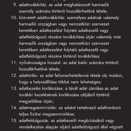
adattovábbítás: az adat meghatározott harmadik
személy számára történő hozzáférhetővé tétele;
közvetett adattovábbítás: személyes adatnak valamely
harmadik országban vagy nemzetközi szervezet
keretében adatkezelést folytató adatkezelő vagy
adatfeldolgozó részére továbbítása útján valamely más
harmadik országban vagy nemzetközi szervezet
keretében adatkezelést folytató adatkezelő vagy
adatfeldolgozó részére történő továbbítása;
nyilvánosságra hozatal: az adat bárki számára történő
hozzáférhetővé tétele;
adattörlés: az adat felismerhetetlenné tétele oly módon,
hogy a helyreállítása többé nem lehetséges;
adatkezelés korlátozása: a tárolt adat zárolása az adat
további kezelésének korlátozása céljából történő
megjelölése útján;
adatmegsemmisítés: az adatot tartalmazó adathordozó
teljes fizikai megsemmisítése;
adatfeldolgozás: az adatkezelő megbízásából vagy
rendelkezése alapján eljáró adatfeldolgozó által végzett