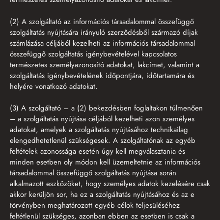
(2) A szolgáltató az információs társadalommal összefüggő
szolgáltatás nyújtására irányuló szerződésből származó díjak
számlázása céljából kezelheti az információs társadalommal
összefüggő szolgáltatás igénybevételével kapcsolatos
természetes személyazonosító adatokat, lakcímet, valamint a
szolgáltatás igénybevételének időpontjára, időtartamára és
helyére vonatkozó adatokat.
(3) A szolgáltató – a (2) bekezdésben foglaltakon túlmenően
– a szolgáltatás nyújtása céljából kezelheti azon személyes
adatokat, amelyek a szolgáltatás nyújtásához technikailag
elengedhetetlenül szükségesek. A szolgáltatónak az egyéb
feltételek azonossága esetén úgy kell megválasztania és
minden esetben oly módon kell üzemeltetnie az információs
társadalommal összefüggő szolgáltatás nyújtása során
alkalmazott eszközöket, hogy személyes adatok kezelésére csak
akkor kerüljön sor, ha ez a szolgáltatás nyújtásához és az e
törvényben meghatározott egyéb célok teljesüléséhez
feltétlenül szükséges, azonban ebben az esetben is csak a