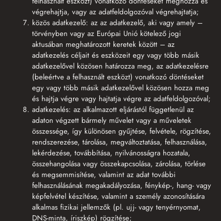
felhasznált eszközt) vonatkozó döntéseket meghozza és
végrehajtja, vagy az adatfeldolgozóval végrehajtatja;
közös adatkezelő: az az adatkezelő, aki vagy amely –
törvényben vagy az Európai Unió kötelező jogi
aktusában meghatározott keretek között – az
adatkezelés céljait és eszközeit egy vagy több másik
adatkezelővel közösen határozza meg, az adatkezelésre
(beleértve a felhasznált eszközt) vonatkozó döntéseket
egy vagy több másik adatkezelővel közösen hozza meg
és hajtja végre vagy hajtatja végre az adatfeldolgozóval;
adatkezelés: az alkalmazott eljárástól függetlenül az
adaton végzett bármely művelet vagy a műveletek
összessége, így különösen gyűjtése, felvétele, rögzítése,
rendszerezése, tárolása, megváltoztatása, felhasználása,
lekérdezése, továbbítása, nyilvánosságra hozatala,
összehangolása vagy összekapcsolása, zárolása, törlése
és megsemmisítése, valamint az adat további
felhasználásának megakadályozása, fénykép-, hang- vagy
képfelvétel készítése, valamint a személy azonosítására
alkalmas fizikai jellemzők (pl. ujj- vagy tenyérnyomat,
DNS-minta, íriszkép) rögzítése;