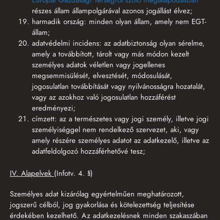
Európai Gazdasági Térségről szóló megállapodásban
részes állam állampolgárával azonos jogállást élvez;
harmadik ország: minden olyan állam, amely nem EGT-
állam;
adatvédelmi incidens: az adatbiztonság olyan sérelme,
amely a továbbított, tárolt vagy más módon kezelt
személyes adatok véletlen vagy jogellenes
megsemmisülését, elvesztését, módosulását,
jogosulatlan továbbítását vagy nyilvánosságra hozatalát,
vagy az azokhoz való jogosulatlan hozzáférést
eredményezi;
címzett: az a természetes vagy jogi személy, illetve jogi
személyiséggel nem rendelkező szervezet, aki, vagy
amely részére személyes adatot az adatkezelő, illetve az
adatfeldolgozó hozzáférhetővé tesz;
IV. Alapelvek
(Infotv. 4. §)
Személyes adat kizárólag egyértelműen meghatározott,
jogszerű célból, jog gyakorlása és kötelezettség teljesítése
érdekében kezelhető. Az adatkezelésnek minden szakaszában